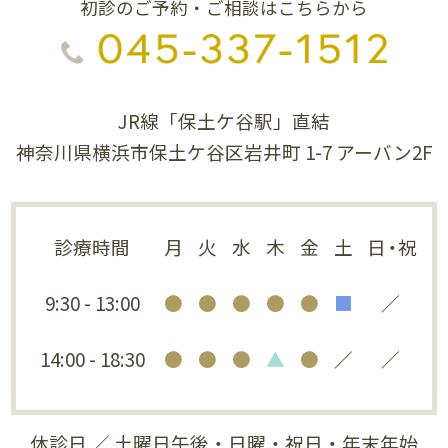
初診のご予約・ご相談はこちらから
JR線「保土ケ谷駅」直結
神奈川県横浜市保土ケ谷区岩井町 1-7 アーバン2F
診療時間
月
火
水
木
金
土
日・祝
9:30 - 13:00
●
●
●
●
●
■
／
14:00 - 18:30
●
●
●
▲
●
／
／
休診日 ／ 土曜日午後・日曜・祝日・年末年始