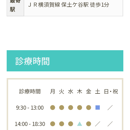
ＪＲ横須賀線 保土ケ谷駅 徒歩1分
駅
診療時間
診療時間
月
火
水
木
金
土
日・祝
9:30 - 13:00
●
●
●
●
●
■
／
14:00 - 18:30
●
●
●
▲
●
／
／