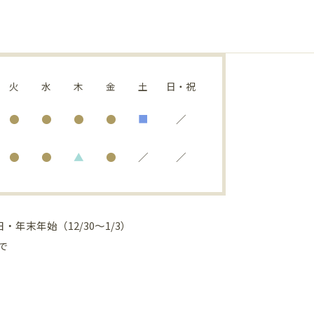
火
水
木
金
土
日・祝
●
●
●
●
■
／
●
●
▲
●
／
／
・年末年始（12/30～1/3）
まで